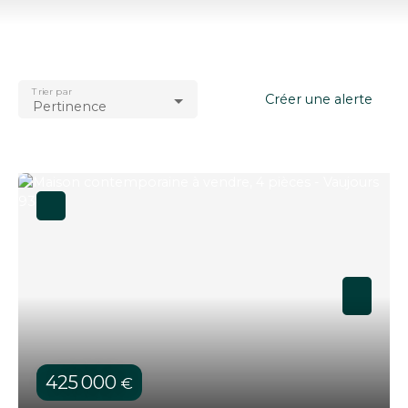
Type d'offre
Vente
Type de bien
Maison
Trier par
Localisation
Créer une alerte
Pertinence
Vaujours (93410)
Budget max (€)
Surface min (m²)
Rechercher
425 000
€