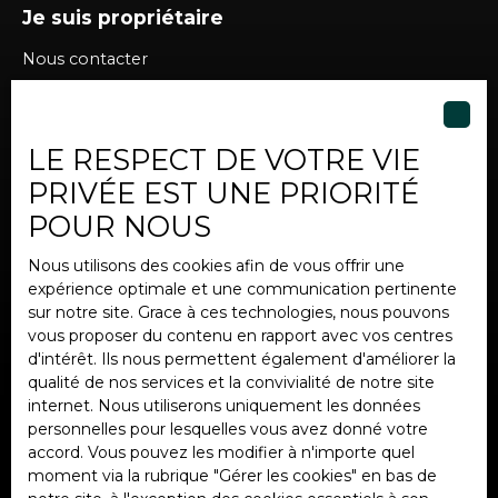
Je suis propriétaire
Nous contacter
LE RESPECT DE VOTRE VIE
Informations
PRIVÉE EST UNE PRIORITÉ
Nos honoraires
POUR NOUS
Mentions légales
Nous utilisons des cookies afin de vous offrir une
Politique de confidentialité
expérience optimale et une communication pertinente
Plan du site
sur notre site. Grace à ces technologies, nous pouvons
vous proposer du contenu en rapport avec vos centres
Gérer les cookies
d'intérêt. Ils nous permettent également d'améliorer la
Propulsé par
qualité de nos services et la convivialité de notre site
internet. Nous utiliserons uniquement les données
personnelles pour lesquelles vous avez donné votre
accord. Vous pouvez les modifier à n'importe quel
moment via la rubrique ″Gérer les cookies″ en bas de