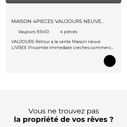
MAISON 4PIECES VAUJOURS NEUVE
LIVREE
Vaujours 93410
4
pièces
VAUJOURS Retour a la vente Maison neuve
LIVREE Proximite immediate creches commerces
et transports Prestations haut de gamme RT 2012
Charges faibles Frais de notaire reduits Eligible
PTZ 4 Pieces de 83M2 avec sejour cuisine de 35M2
; 3 belles chambres SDB ; SDE ; 2 jardins de 96 et
34M2 ; 2 terrasses de 22 et 5M2 Garage Visite
possible sur demande
Vous ne trouvez pas
la propriété de vos rêves ?