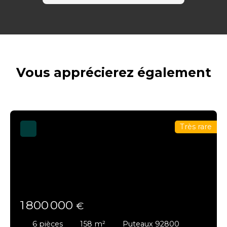
Vous apprécierez
également
Très rare
1 800 000
€
6
pièces
158
m²
Puteaux 92800