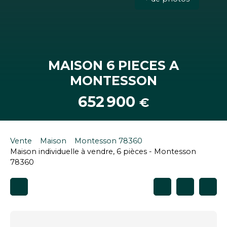
MAISON 6 PIECES A
MONTESSON
652 900
€
Vente
Maison
Montesson 78360
Maison individuelle à vendre, 6 pièces - Montesson
78360