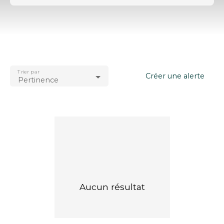
Type d'offre
Vente
Type de bien
Appartement
Trier par
Localisation
Créer une alerte
Pertinence
Neuilly-sur-Marne (93330)
Budget max (€)
Surface min (m²)
Rechercher
Aucun résultat