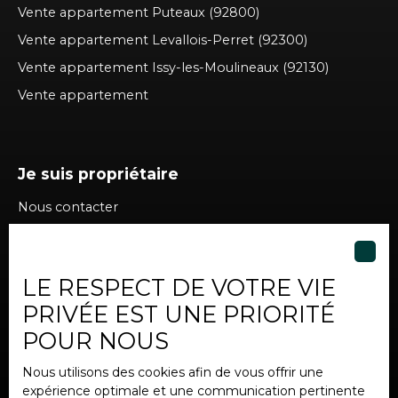
Vente appartement Puteaux (92800)
Vente appartement Levallois-Perret (92300)
Vente appartement Issy-les-Moulineaux (92130)
Vente appartement
Je suis propriétaire
Nous contacter
LE RESPECT DE VOTRE VIE
Informations
PRIVÉE EST UNE PRIORITÉ
Nos honoraires
POUR NOUS
Mentions légales
Nous utilisons des cookies afin de vous offrir une
Politique de confidentialité
expérience optimale et une communication pertinente