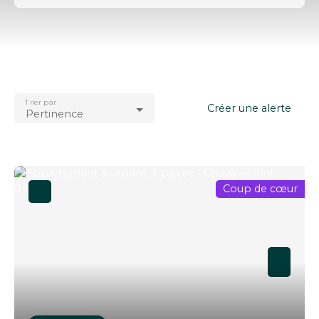
Type d'offre
Vente
Type de bien
Appartement
Trier par
Localisation
Créer une alerte
Pertinence
Choisy-le-Roi (94600)
Budget max (€)
Surface min (m²)
Coup de cœur
Rechercher