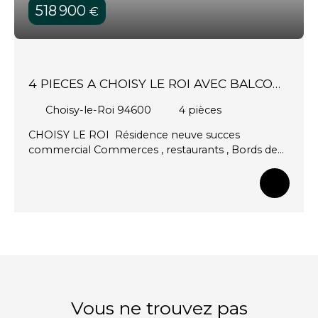
518 900
€
4 PIECES A CHOISY LE ROI AVEC BALCON
ET GRANDE TERRASSE
Choisy-le-Roi 94600
4
pièces
CHOISY LE ROI Résidence neuve succes
commercial Commerces , restaurants , Bords de
Seine et parc de la mairie Gare RER C Choisy le Roi
a 7 minutes a pied 4 Pieces au 4e etage sur 5 de
91M2 avec sejour cuisine de 40M2 , 3 belles
chambres , SDB , SDE Balcon de 4M2 et terrasse
de 46M2 avec jardiniere 2 Parkings en sous sol
Charges Faibles BBC -RE 2020 Frais de notaire
OFFERTS Eligible PTZ
Vous ne trouvez pas