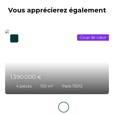
Vous apprécierez
également
Coup de cœur
1 390 000
€
4
pièces
100
m²
Paris 75012