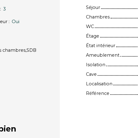
Séjour
:
3
Chambres
eur
:
Oui
WC
Étage
État intérieur
les chambres,SDB
Ameublement
Isolation
Cave
Localisation
Référence
bien