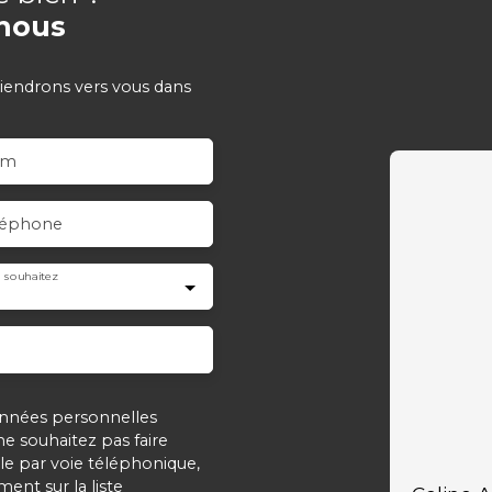
nous
viendrons vers vous dans
om
léphone
 souhaitez
onnées personnelles
 souhaitez pas faire
e par voie téléphonique,
ent sur la liste