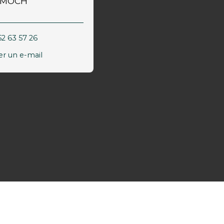
 AMOCH
52 63 57 26
r un e-mail