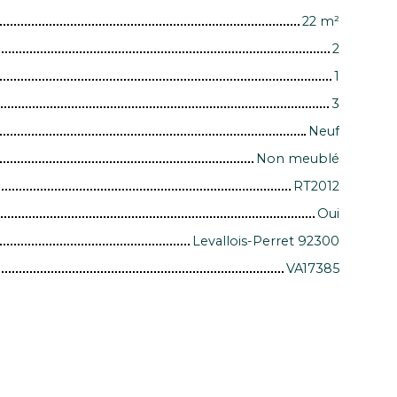
22
m²
2
1
3
Neuf
Non meublé
RT2012
Oui
Levallois-Perret 92300
VA17385