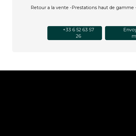
Retour a la vente -Prestations haut de gamme -
+33 6 52 63 57
Envoy
26
ma