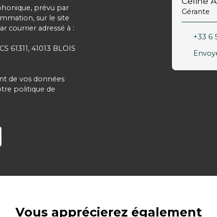
Celine
phonique, prévu par
Gérante
ommation, sur le site
r courrier adressé à :
+33 6 
 CS 61311, 41013 BLOIS
Envoye
ment de vos données
otre
politique de
Vous apprécierez
également