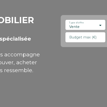
OBILIER
Type d'offre
Vente
Budget max (€)
spécialisée
s accompagne
ouver, acheter
us ressemble.