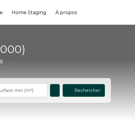
e
Home Staging
À propos
7000)
s
Rechercher
urface min (m²)