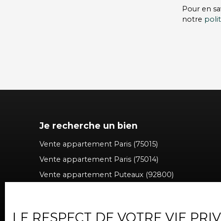
Pour en sa
notre
poli
Je recherche un bien
Vente appartement Paris (75015)
Vente appartement Paris (75014)
Vente appartement Puteaux (92800)
Vente appartement Levallois-Perret (92300)
Vente appartement Issy-les-Moulineaux (92130)
LE RESPECT DE VOTRE VIE PRI
Vente appartement