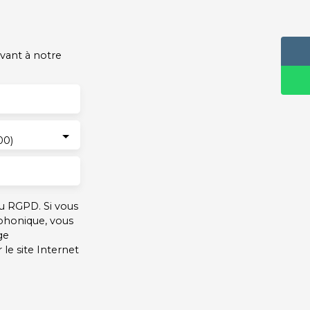
vant à notre
00)
u RGPD. Si vous
éphonique, vous
ge
le site Internet