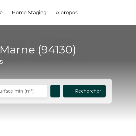
e
Home Staging
À propos
Marne (94130)
s
Rechercher
urface min (m²)