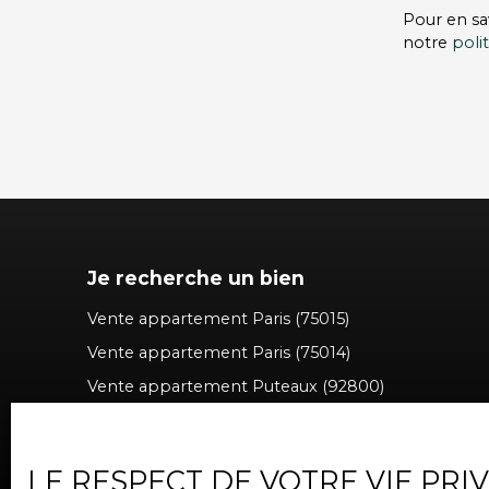
Pour en sa
notre
poli
Je recherche un bien
Vente appartement Paris (75015)
Vente appartement Paris (75014)
Vente appartement Puteaux (92800)
Vente appartement Levallois-Perret (92300)
Vente appartement Issy-les-Moulineaux (92130)
LE RESPECT DE VOTRE VIE PRI
Vente appartement