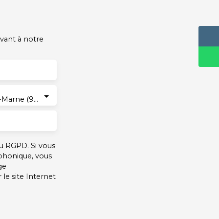
vant à notre
Nogent-sur-Marne (94130)
u RGPD. Si vous
éphonique, vous
ge
le site Internet