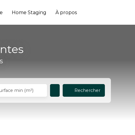
e
Home Staging
À propos
ntes
s
Rechercher
urface min (m²)