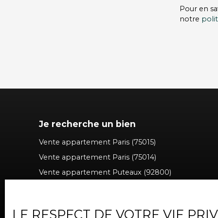
Pour en sa
notre
poli
Je recherche un bien
Vente appartement Paris (75015)
Vente appartement Paris (75014)
Vente appartement Puteaux (92800)
Vente appartement Levallois-Perret (92300)
Vente appartement Issy-les-Moulineaux (92130)
LE RESPECT DE VOTRE VIE PRI
Vente appartement