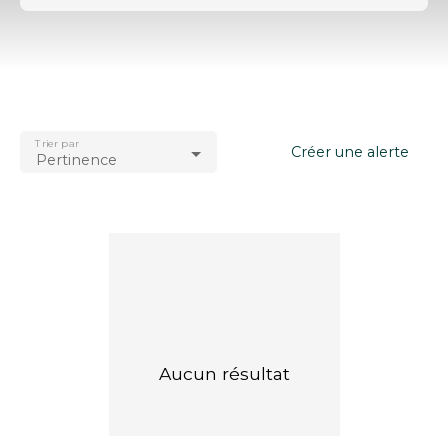
Type d'offre
Vente
Type de bien
Appartement
Trier par
Localisation
Créer une alerte
Pertinence
Chilly-Mazarin (91380)
Budget max (€)
Surface min (m²)
Rechercher
Aucun résultat