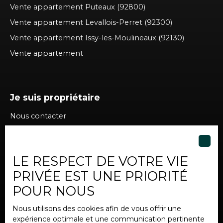
Vente appartement Puteaux (92800)
Vente appartement Levallois-Perret (92300)
Vente appartement Issy-les-Moulineaux (92130)
Vente appartement
Je suis propriétaire
Nous contacter
LE RESPECT DE VOTRE VIE
Informations
PRIVÉE EST UNE PRIORITÉ
Nos honoraires
POUR NOUS
Mentions légales
Nous utilisons des cookies afin de vous offrir une
Politique de confidentialité
expérience optimale et une communication pertinente