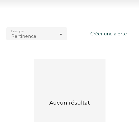
Type d'offre
Vente
Type de bien
Appartement
Trier par
Localisation
Créer une alerte
Pertinence
Bordeaux
Budget max (€)
Surface min (m²)
Rechercher
Aucun résultat