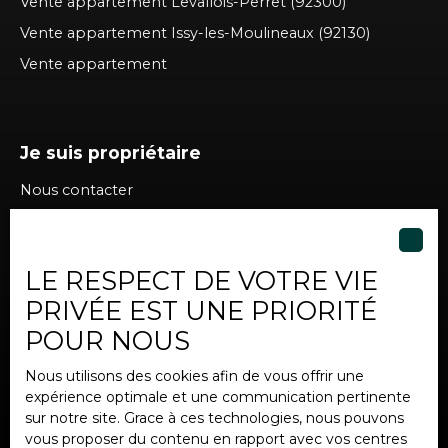
Vente appartement Levallois-Perret (92300)
Vente appartement Issy-les-Moulineaux (92130)
Vente appartement
Je suis propriétaire
Nous contacter
LE RESPECT DE VOTRE VIE
Informations
PRIVÉE EST UNE PRIORITÉ
Nos honoraires
POUR NOUS
Mentions légales
Nous utilisons des cookies afin de vous offrir une
Politique de confidentialité
expérience optimale et une communication pertinente
Plan du site
sur notre site. Grace à ces technologies, nous pouvons
vous proposer du contenu en rapport avec vos centres
Gérer les cookies