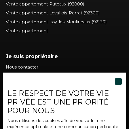
Vente appartement Puteaux (92800)
Vente appartement Levallois-Perret (92300)
Vente appartement Issy-les-Moulineaux (92130)
Vente appartement
Je suis propriétaire
Nous contacter
LE RESPECT DE VOTRE VIE
Informations
PRIVÉE EST UNE PRIORITÉ
Nos honoraires
POUR NOUS
Mentions légales
Nous utilisons des cookies afin de vous offrir une
Politique de confidentialité
expérience optimale et une communication pertinente