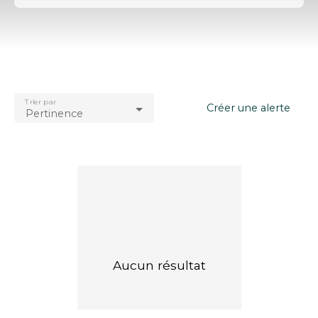
Type d'offre
Vente
Type de bien
Appartement
Trier par
Localisation
Créer une alerte
Pertinence
Blonville-sur-Mer (14910)
Budget max (€)
Surface min (m²)
Rechercher
Aucun résultat